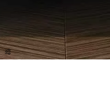
Die Werke der Silent Art Kollektion vereinen
ästhetische Einzigartigkeit
mit
funktionaler
Akustiklösung
. Handbemalte Spezialstoffe,
gespannt auf professionelle Akustikplatten
lassen Werke entstehen, die
optisch faszinieren
und die
Raumakustik deutlich verbessern
.