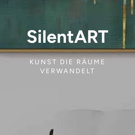
SilentART
KUNST DIE RÄUME
VERWANDELT