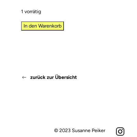
1 vorrätig
LICHTFLUG
In den Warenkorb
Menge
zurück zur Übersicht
© 2023 Susanne Peiker