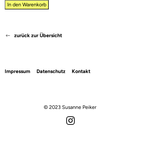
BLAUES
In den Warenkorb
HEMI
GESICHT
Menge
zurück zur Übersicht
Impressum
Datenschutz
Kontakt
© 2023 Susanne Peiker